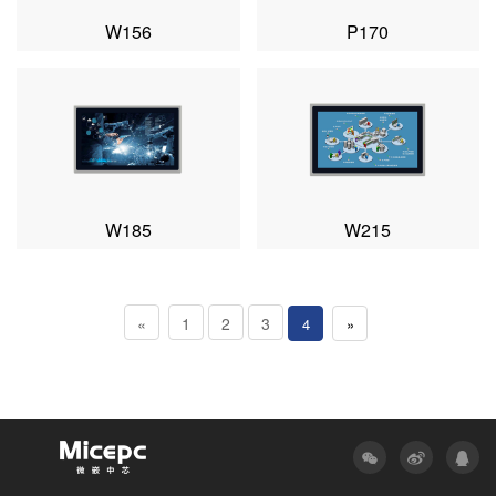
W156
P170
W185
W215
«
1
2
3
4
»