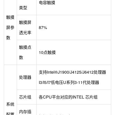
电容触摸
类型
触摸
触摸屏
屏参
87%
透光率
数
触摸点
10点触摸
数
支持Intel®J1900/J4125/J6412处理器
处理器
I3/I5/I7低电压U系列3-11代处理器
芯片组
各CPU平台对应的INTEL 芯片组
系统
内存插
配置