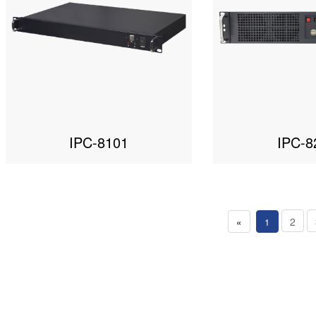
IPC-8101
IPC-8
2
«
1