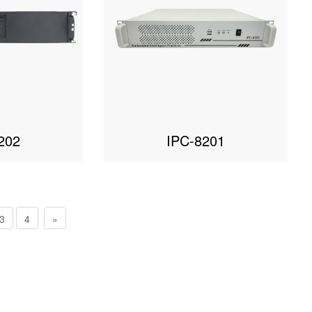
202
IPC-8201
3
4
»